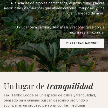
A la sombra de árboles centenarios, el jardín reúne plantas
medicinales y aromáticas que atraen colibries, mariposas y una
gran variedad de aves.
Un lugar para caminar, descansar y reconectarse con la
naturaleza amazónica.
VER LAS HABITACIONES
Un lugar de
tranquilidad
Taki Tambo Lodge es un espacio de calma y tranquilidad,
pensado para quienes buscan descanso profundo o
acompañan un proceso personal con las medicinas