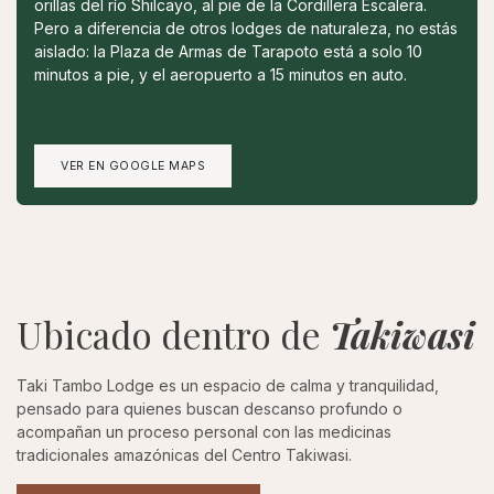
orillas del río Shilcayo, al pie de la Cordillera Escalera.
Pero a diferencia de otros lodges de naturaleza, no estás
aislado: la Plaza de Armas de Tarapoto está a solo 10
minutos a pie, y el aeropuerto a 15 minutos en auto.
VER EN GOOGLE MAPS
Ubicado dentro de
Takiwasi
Taki Tambo Lodge es un espacio de calma y tranquilidad,
pensado para quienes buscan descanso profundo o
acompañan un proceso personal con las medicinas
tradicionales amazónicas del Centro Takiwasi.