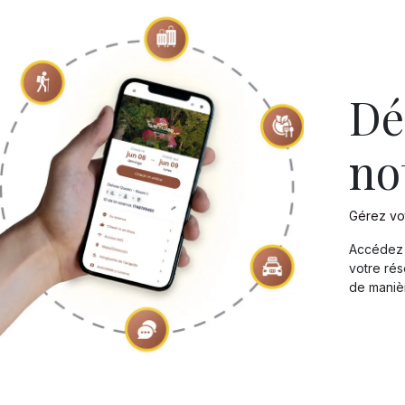
Dé
no
Gérez vot
Accédez à
votre ré
de manièr